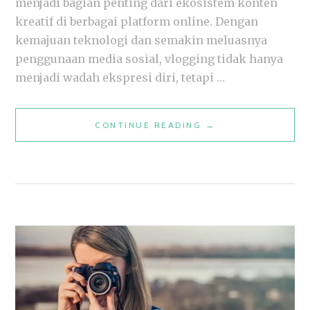
menjadi bagian penting dari ekosistem konten
kreatif di berbagai platform online. Dengan
kemajuan teknologi dan semakin meluasnya
penggunaan media sosial, vlogging tidak hanya
menjadi wadah ekspresi diri, tetapi …
KENAPA
CONTINUE READING
→
KAMERA
ENTRY
LEVEL
JADI
PILIHAN
FAVORIT
UNTUK
TREN
VLOGGING