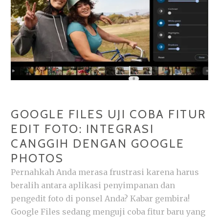
MENARIK
PELANGGAN
GOOGLE FILES UJI COBA FITUR
EDIT FOTO: INTEGRASI
CANGGIH DENGAN GOOGLE
PHOTOS
Pernahkah Anda merasa frustrasi karena harus
beralih antara aplikasi penyimpanan dan
pengedit foto di ponsel Anda? Kabar gembira!
Google Files sedang menguji coba fitur baru yang