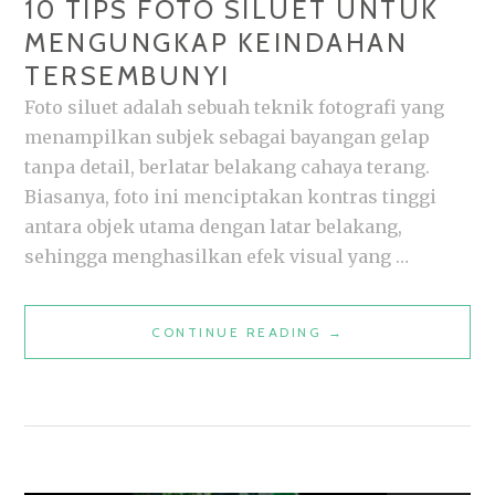
10 TIPS FOTO SILUET UNTUK
MENGUNGKAP KEINDAHAN
TERSEMBUNYI
Foto siluet adalah sebuah teknik fotografi yang
menampilkan subjek sebagai bayangan gelap
tanpa detail, berlatar belakang cahaya terang.
Biasanya, foto ini menciptakan kontras tinggi
antara objek utama dengan latar belakang,
sehingga menghasilkan efek visual yang …
10
CONTINUE READING
→
TIPS
FOTO
SILUET
UNTUK
MENGUNGKAP