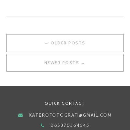
FOTO
KE
GOOGLE
GALLERY
NAVIGASI
DENGAN
← OLDER POSTS
MUDAH
POS
DAN
NEWER POSTS →
CEPAT
QUICK CONTACT
KATEROFOTOGRAFI@GMAIL.COM
085370364545