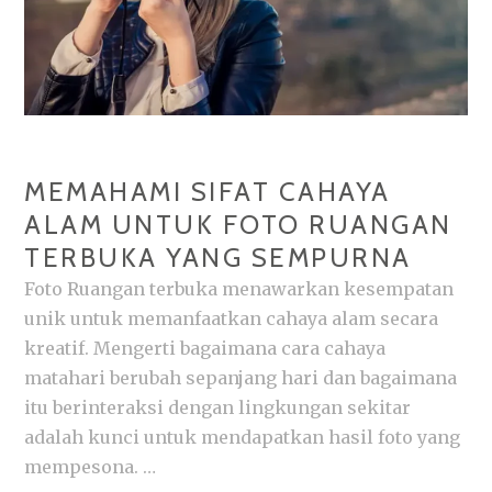
MEMAHAMI SIFAT CAHAYA
ALAM UNTUK FOTO RUANGAN
TERBUKA YANG SEMPURNA
Foto Ruangan terbuka menawarkan kesempatan
unik untuk memanfaatkan cahaya alam secara
kreatif. Mengerti bagaimana cara cahaya
matahari berubah sepanjang hari dan bagaimana
itu berinteraksi dengan lingkungan sekitar
adalah kunci untuk mendapatkan hasil foto yang
mempesona. …