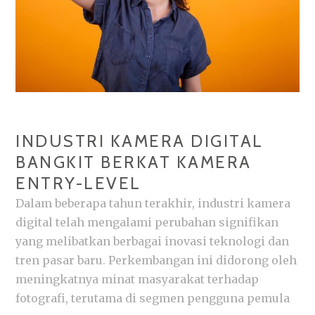
INDUSTRI KAMERA DIGITAL
BANGKIT BERKAT KAMERA
ENTRY-LEVEL
Dalam beberapa tahun terakhir, industri kamera
digital telah mengalami perubahan signifikan
yang melibatkan berbagai inovasi teknologi dan
tren pasar baru. Perkembangan ini didorong oleh
meningkatnya minat masyarakat terhadap
fotografi, terutama di segmen pengguna pemula