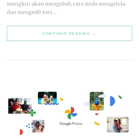
mungkin akan mengubah cara Anda mengelola
dan mengedit foto …
GOOGLE
CONTINUE READING
→
FILES
UJI
COBA
FITUR
EDIT
FOTO:
INTEGRASI
CANGGIH
DENGAN
GOOGLE
PHOTOS