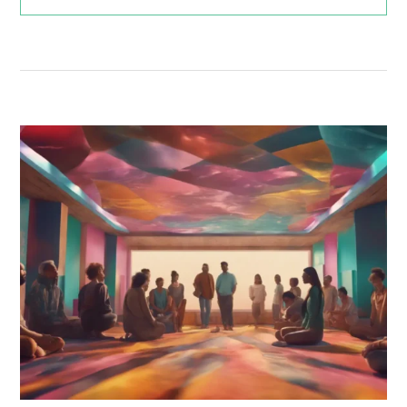
MENG
HD
KAN
FOTO:
SOLUSI
PRAKTIS
MENINGKATKAN
KUALITAS
GAMBAR