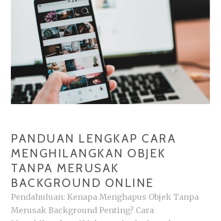
UNTUK
PEMULA
PANDUAN LENGKAP CARA
MENGHILANGKAN OBJEK
TANPA MERUSAK
BACKGROUND ONLINE
Pendahuluan: Kenapa Menghapus Objek Tanpa
Merusak Background Penting? Cara