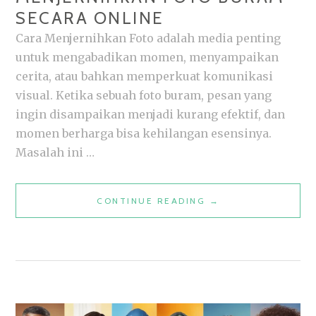
SECARA ONLINE
Cara Menjernihkan Foto adalah media penting
untuk mengabadikan momen, menyampaikan
cerita, atau bahkan memperkuat komunikasi
visual. Ketika sebuah foto buram, pesan yang
ingin disampaikan menjadi kurang efektif, dan
momen berharga bisa kehilangan esensinya.
Masalah ini …
TIPS
CONTINUE READING
→
MUDAH
CARA
MENJERNIHKAN
FOTO
BURAM
SECARA