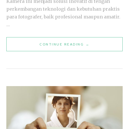
Kamera ini menjadi solusi inovatif di tengah
perkembangan teknologi dan kebutuhan praktis
para fotografer, baik profesional maupun amatir.
…
5
CONTINUE READING
→
KEUNGGULAN
KAMERA
MIRRORLESS
UNTUK
KUALITAS
GAMBAR
SUPERIOR