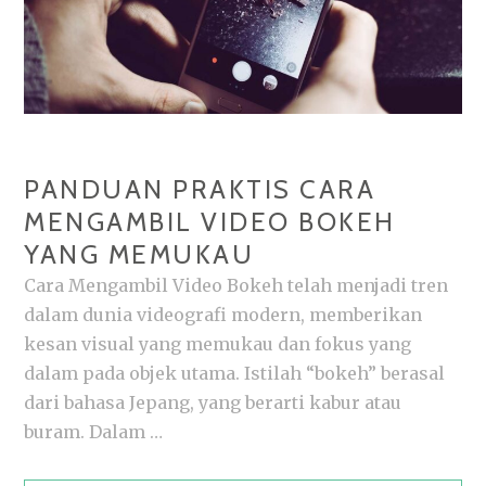
PANDUAN PRAKTIS CARA
MENGAMBIL VIDEO BOKEH
YANG MEMUKAU
Cara Mengambil Video Bokeh telah menjadi tren
dalam dunia videografi modern, memberikan
kesan visual yang memukau dan fokus yang
dalam pada objek utama. Istilah “bokeh” berasal
dari bahasa Jepang, yang berarti kabur atau
buram. Dalam …