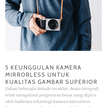
MANA
YANG
COCOK
UNTUK
ANDA?
5 KEUNGGULAN KAMERA
MIRRORLESS UNTUK
KUALITAS GAMBAR SUPERIOR
Dalam beberapa dekade terakhir, dunia fotografi
telah mengalami pergeseran besar yang dipicu
oleh hadirnya teknologi kamera mirrorless.