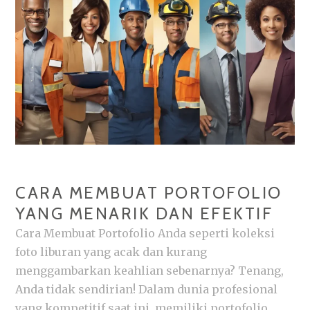
ONLINE
CARA MEMBUAT PORTOFOLIO
YANG MENARIK DAN EFEKTIF
Cara Membuat Portofolio Anda seperti koleksi
foto liburan yang acak dan kurang
menggambarkan keahlian sebenarnya? Tenang,
Anda tidak sendirian! Dalam dunia profesional
yang kompetitif saat ini, memiliki portofolio