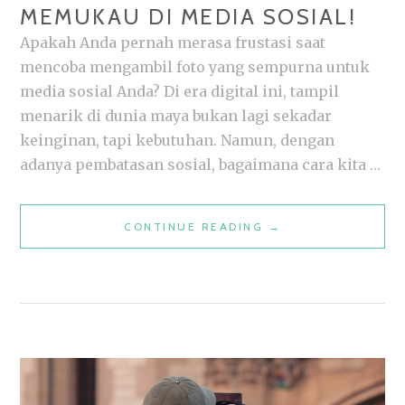
MEMUKAU DI MEDIA SOSIAL!
Apakah Anda pernah merasa frustasi saat
mencoba mengambil foto yang sempurna untuk
media sosial Anda? Di era digital ini, tampil
menarik di dunia maya bukan lagi sekadar
keinginan, tapi kebutuhan. Namun, dengan
adanya pembatasan sosial, bagaimana cara kita …
10
CONTINUE READING
→
TIPS
JITU
UNTUK
V‏IRTUAL
PHOTOSHOOT
YANG
MEMUKAU