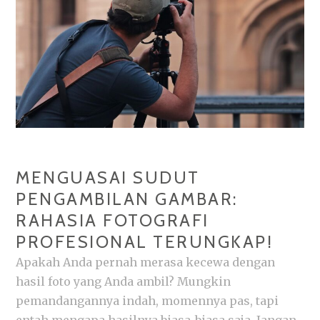
DI
MEDIA
SOSIAL!
MENGUASAI SUDUT
PENGAMBILAN GAMBAR:
RAHASIA FOTOGRAFI
PROFESIONAL TERUNGKAP!
Apakah Anda pernah merasa kecewa dengan
hasil foto yang Anda ambil? Mungkin
pemandangannya indah, momennya pas, tapi