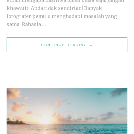
entah mengapa hasilnya biasa-biasa saja. Jangan
khawatir, Anda tidak sendirian! Banyak
fotografer pemula menghadapi masalah yang
sama. Rahasia …
MENGUASAI
CONTINUE READING
→
SUDUT
PENGAMBILAN
GAMBAR:
RAHASIA
FOTOGRAFI
PROFESIONAL
TERUNGKAP!