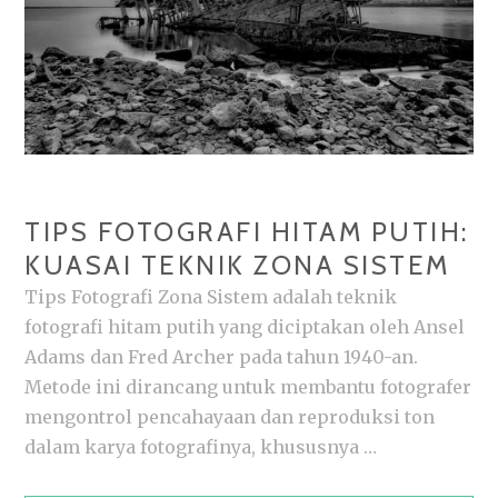
TIPS FOTOGRAFI HITAM PUTIH:
KUASAI TEKNIK ZONA SISTEM
Tips Fotografi Zona Sistem adalah teknik
fotografi hitam putih yang diciptakan oleh Ansel
Adams dan Fred Archer pada tahun 1940-an.
Metode ini dirancang untuk membantu fotografer
mengontrol pencahayaan dan reproduksi ton
dalam karya fotografinya, khususnya …