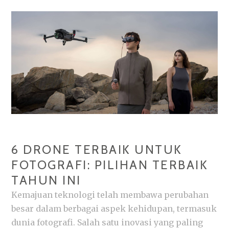
TIPS
DAN
TRIK
TERBAIK!
6 DRONE TERBAIK UNTUK
FOTOGRAFI: PILIHAN TERBAIK
TAHUN INI
Kemajuan teknologi telah membawa perubahan
besar dalam berbagai aspek kehidupan, termasuk
dunia fotografi. Salah satu inovasi yang paling