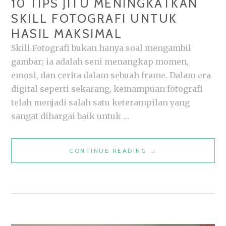
10 TIPS JITU MENINGKATKAN
SKILL FOTOGRAFI UNTUK
HASIL MAKSIMAL
Skill Fotografi bukan hanya soal mengambil
gambar; ia adalah seni menangkap momen,
emosi, dan cerita dalam sebuah frame. Dalam era
digital seperti sekarang, kemampuan fotografi
telah menjadi salah satu keterampilan yang
sangat dihargai baik untuk …
10
CONTINUE READING
→
TIPS
JITU
MENINGKATKAN
SKILL
FOTOGRAFI