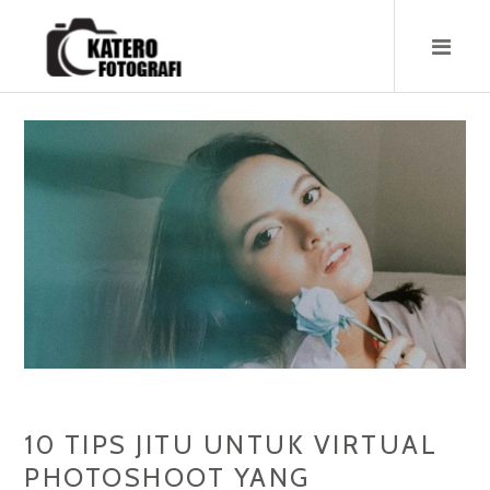
Skip
to
content
10 TIPS JITU UNTUK V‏IRTUAL
PHOTOSHOOT YANG