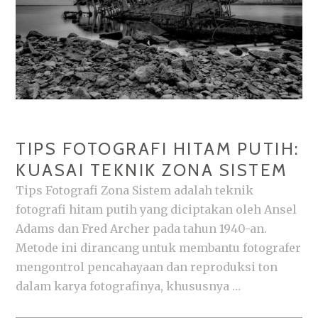
TIPS FOTOGRAFI HITAM PUTIH:
KUASAI TEKNIK ZONA SISTEM
Tips Fotografi Zona Sistem adalah teknik
fotografi hitam putih yang diciptakan oleh Ansel
Adams dan Fred Archer pada tahun 1940-an.
Metode ini dirancang untuk membantu fotografer
mengontrol pencahayaan dan reproduksi ton
dalam karya fotografinya, khususnya …