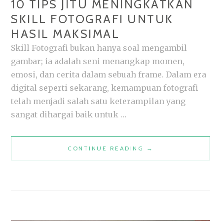
10 TIPS JITU MENINGKATKAN
SKILL FOTOGRAFI UNTUK
HASIL MAKSIMAL
Skill Fotografi bukan hanya soal mengambil
gambar; ia adalah seni menangkap momen,
emosi, dan cerita dalam sebuah frame. Dalam era
digital seperti sekarang, kemampuan fotografi
telah menjadi salah satu keterampilan yang
sangat dihargai baik untuk …
10
CONTINUE READING
→
TIPS
JITU
MENINGKATKAN
SKILL
FOTOGRAFI