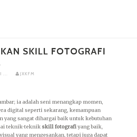
TKAN SKILL FOTOGRAFI
L
FI
...
JXKFM
ambar; ia adalah seni menangkap momen,
era digital seperti sekarang, kemampuan
an yang sangat dihargai baik untuk kebutuhan
ai teknik-teknik
skill fotografi
yang baik,
isual yang mengesankan, tetapi juga dapat