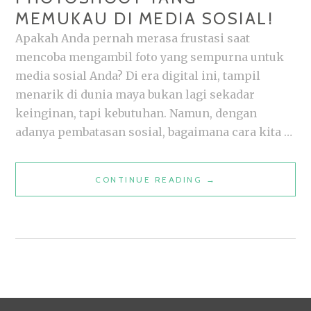
MEMUKAU DI MEDIA SOSIAL!
Apakah Anda pernah merasa frustasi saat
mencoba mengambil foto yang sempurna untuk
media sosial Anda? Di era digital ini, tampil
menarik di dunia maya bukan lagi sekadar
keinginan, tapi kebutuhan. Namun, dengan
adanya pembatasan sosial, bagaimana cara kita …
10
CONTINUE READING
→
TIPS
JITU
UNTUK
V‏IRTUAL
PHOTOSHOOT
YANG
MEMUKAU