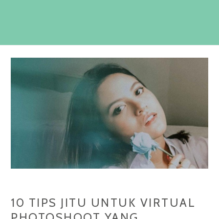
10 TIPS JITU UNTUK V‏IRTUAL
PHOTOSHOOT YANG