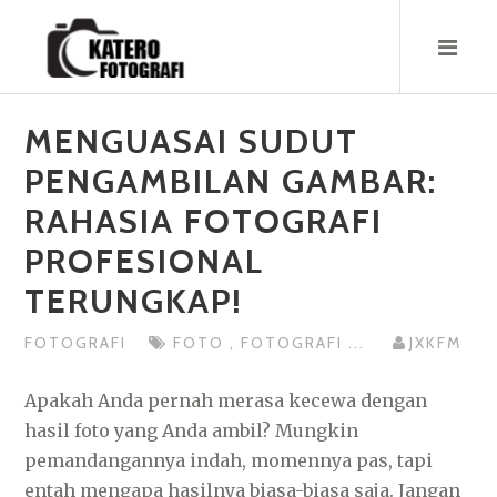
Skip
to
content
MENGUASAI SUDUT
PENGAMBILAN GAMBAR:
RAHASIA FOTOGRAFI
PROFESIONAL
TERUNGKAP!
FOTOGRAFI
FOTO
,
FOTOGRAFI
...
JXKFM
Apakah Anda pernah merasa kecewa dengan
hasil foto yang Anda ambil? Mungkin
pemandangannya indah, momennya pas, tapi
entah mengapa hasilnya biasa-biasa saja. Jangan