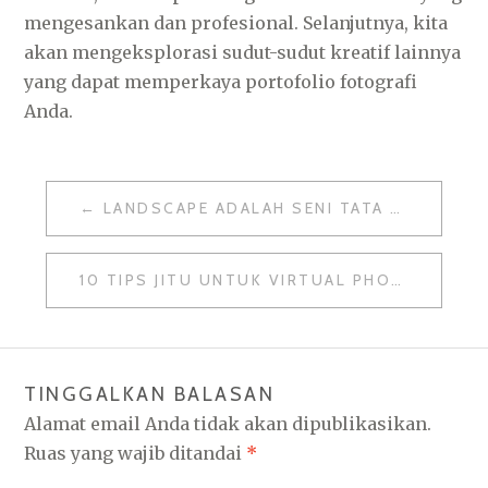
mengesankan dan profesional. Selanjutnya, kita
akan mengeksplorasi sudut-sudut kreatif lainnya
yang dapat memperkaya portofolio fotografi
Anda.
NAVIGASI
LANDSCAPE ADALAH SENI TATA RUANG, INI PENJELASANNYA
POS
10 TIPS JITU UNTUK V‏IRTUAL PHOTOSHOOT YANG MEMUKAU DI MEDIA SOSIAL!
TINGGALKAN BALASAN
Alamat email Anda tidak akan dipublikasikan.
Ruas yang wajib ditandai
*