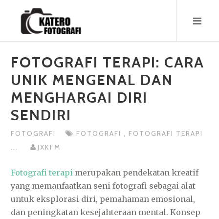
Skip
to
content
FOTOGRAFI TERAPI: CARA
UNIK MENGENAL DAN
MENGHARGAI DIRI
SENDIRI
FOTOGRAFI
FOTOGRAFI
,
FOTOGRAFI TERAPI
...
JXKFM
Fotografi terapi
merupakan pendekatan kreatif
yang memanfaatkan seni fotografi sebagai alat
untuk eksplorasi diri, pemahaman emosional,
dan peningkatan kesejahteraan mental. Konsep