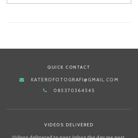
TERAPI:
CARA
UNIK
MENGENAL
DAN
MENGHARGAI
DIRI
SENDIRI
QUICK CONTACT
KATEROFOTOGRAFI@GMAIL.COM
085370364545
VIDEOS DELIVERED
Videos delivered to your inbox the day we post.