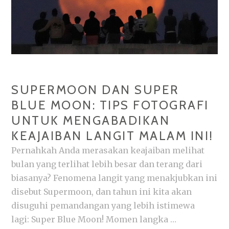
FOTOGRAFER
SUPERMOON DAN SUPER
BLUE MOON: TIPS FOTOGRAFI
UNTUK MENGABADIKAN
KEAJAIBAN LANGIT MALAM INI!
Pernahkah Anda merasakan keajaiban melihat
bulan yang terlihat lebih besar dan terang dari
biasanya? Fenomena langit yang menakjubkan ini
disebut Supermoon, dan tahun ini kita akan
disuguhi pemandangan yang lebih istimewa
lagi: Super Blue Moon! Momen langka …