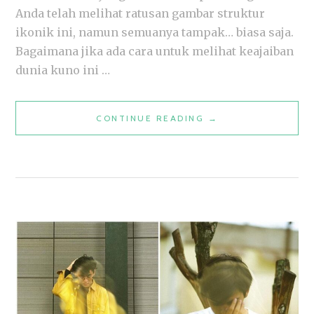
Anda telah melihat ratusan gambar struktur
ikonik ini, namun semuanya tampak… biasa saja.
Bagaimana jika ada cara untuk melihat keajaiban
dunia kuno ini …
EFEK
CONTINUE READING
→
MONOKROM
PADA
FOTO
PIRAMIDA
GIZA:
KEINDAHAN
KLASIK
DALAM
GAYA
BARU!