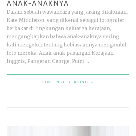
ANAK-ANAKNYA
Dalam sebuah wawancara yang jarang dilakukan,
Kate Middleton, yang dikenal sebagai fotografer
berbakat di lingkungan keluarga kerajaan,
mengungkapkan bahwa anak-anaknya sering
kali mengeluh tentang kebiasaannya mengambil
foto mereka. Anak-anak pasangan Kerajaan
Inggris, Pangeran George, Putri …
FOTO
CONTINUE READING
→
KATE
MIDDLETON:
CERITA
DI
BALIK
KOMPLAIN