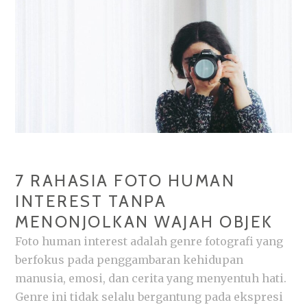
ANAK-
ANAKNYA
7 RAHASIA FOTO HUMAN
INTEREST TANPA
MENONJOLKAN WAJAH OBJEK
Foto human interest adalah genre fotografi yang
berfokus pada penggambaran kehidupan
manusia, emosi, dan cerita yang menyentuh hati.
Genre ini tidak selalu bergantung pada ekspresi