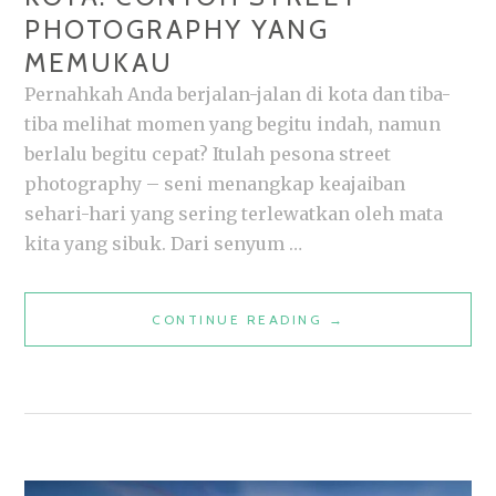
PHOTOGRAPHY YANG
MEMUKAU
Pernahkah Anda berjalan-jalan di kota dan tiba-
tiba melihat momen yang begitu indah, namun
berlalu begitu cepat? Itulah pesona street
photography – seni menangkap keajaiban
sehari-hari yang sering terlewatkan oleh mata
kita yang sibuk. Dari senyum …
MENGUNGKAP
CONTINUE READING
→
KEINDAHAN
KOTA:
CONTOH
STREET
PHOTOGRAPHY