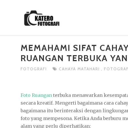
Skip
to
content
MEMAHAMI SIFAT CAHA
RUANGAN TERBUKA YA
FOTOGRAFI
CAHAYA MATAHARI
,
FOTOGRA
Foto Ruangan
terbuka menawarkan kesempata
secara kreatif. Mengerti bagaimana cara caha
bagaimana itu berinteraksi dengan lingkunga
foto yang mempesona. Ketika Anda berburu mo
alam yang perlu diperhatikan: