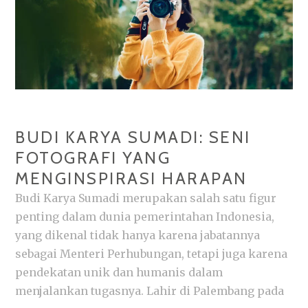
BUDI KARYA SUMADI: SENI
FOTOGRAFI YANG
MENGINSPIRASI HARAPAN
Budi Karya Sumadi merupakan salah satu figur
penting dalam dunia pemerintahan Indonesia,
yang dikenal tidak hanya karena jabatannya
sebagai Menteri Perhubungan, tetapi juga karena
pendekatan unik dan humanis dalam
menjalankan tugasnya. Lahir di Palembang pada