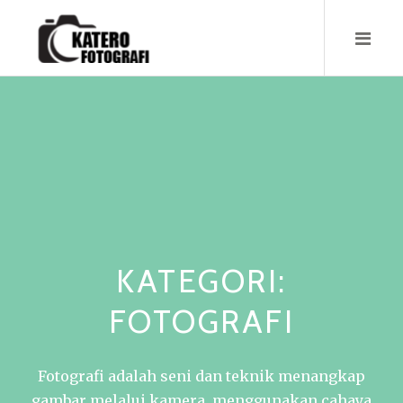
Skip
to
content
KATEGORI:
FOTOGRAFI
Fotografi adalah seni dan teknik menangkap
gambar melalui kamera, menggunakan cahaya