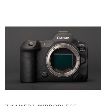
ANGLE:
CARA
MEMANFAATKAN
SUDUT
KAMERA
UNTUK
EFEK
MAKSIMAL