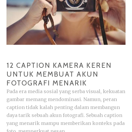
12 CAPTION KAMERA KEREN
UNTUK MEMBUAT AKUN
FOTOGRAFI MENARIK
Pada era media sosial yang serba visual, kekuatan
gambar memang mendominasi. Namun, peran
caption tidak kalah penting dalam membangun
daya tarik sebuah akun fotografi. Sebuah caption
yang menarik mampu memberikan konteks pada
foto, memperkuat pesan, …