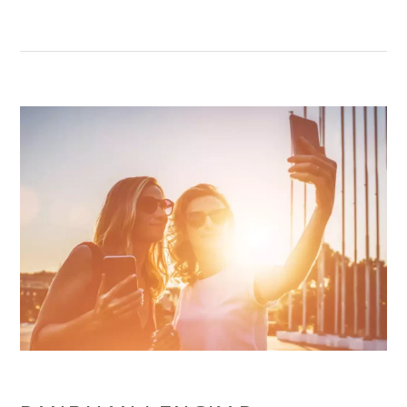
FOTOGRAFI
DENGAN
SMARTPHONE
YANG
AKAN
MENGUBAH
CARA
ANDA
MEMOTRET