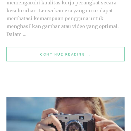
memengaruhi kualitas kerja perangkat secara
keseluruhan. Lensa kamera yang error dapat
membatasi kemampuan pengguna untuk
menghasilkan gambar atau video yang optimal.
Dalam …
6
CONTINUE READING
→
PENYEBAB
LENSA
KAMERA
ERROR
DAN
CARA
MENGATASINYA