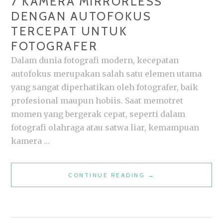
7 KAMERA MIRRORLESS
DENGAN AUTOFOKUS
TERCEPAT UNTUK
FOTOGRAFER
Dalam dunia fotografi modern, kecepatan
autofokus merupakan salah satu elemen utama
yang sangat diperhatikan oleh fotografer, baik
profesional maupun hobiis. Saat memotret
momen yang bergerak cepat, seperti dalam
fotografi olahraga atau satwa liar, kemampuan
kamera …
7
CONTINUE READING
→
KAMERA
MIRRORLESS
DENGAN