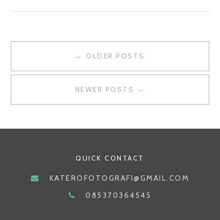
CONTOH
STREET
PHOTOGRAPHY
NAVIGASI
YANG
← OLDER POSTS
MEMUKAU
POS
NEWER POSTS →
QUICK CONTACT
KATEROFOTOGRAFI@GMAIL.COM
085370364545