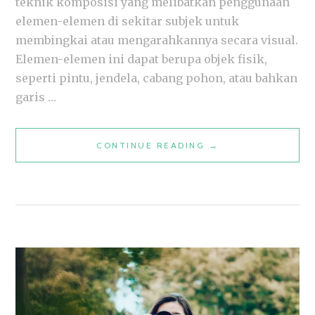
teknik komposisi yang melibatkan penggunaan
elemen-elemen di sekitar subjek untuk
membingkai atau mengarahkannya secara visual.
Elemen-elemen ini dapat berupa objek fisik,
seperti pintu, jendela, cabang pohon, atau bahkan
garis …
PENGERTIAN
CONTINUE READING
→
FRAMING
FOTOGRAFI:
TEKNIK
DASAR
UNTUK
FOTO
YANG
MEMUKAU