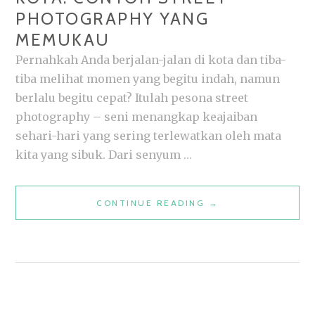
PHOTOGRAPHY YANG
MEMUKAU
Pernahkah Anda berjalan-jalan di kota dan tiba-
tiba melihat momen yang begitu indah, namun
berlalu begitu cepat? Itulah pesona street
photography – seni menangkap keajaiban
sehari-hari yang sering terlewatkan oleh mata
kita yang sibuk. Dari senyum …
MENGUNGKAP
CONTINUE READING
→
KEINDAHAN
KOTA:
CONTOH
STREET
PHOTOGRAPHY