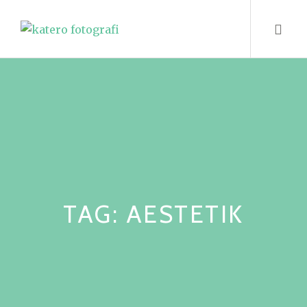
Skip
to
content
TAG:
AESTETIK